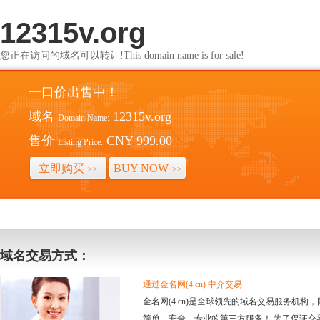
12315v.org
您正在访问的域名可以转让!This domain name is for sale!
一口价出售中！
域名
12315v.org
Domain Name:
售价
CNY 999.00
Listing Price:
立即购买
BUY NOW
>>
>>
域名交易方式：
通过金名网(4.cn) 中介交易
金名网(4.cn)是全球领先的域名交易服务机
简单、安全、专业的第三方服务！ 为了保证交