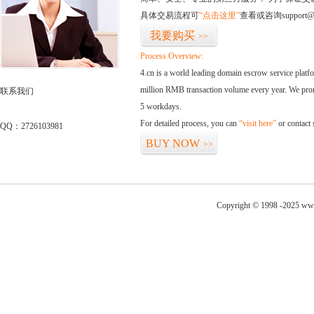
具体交易流程可
“点击这里”
查看或咨询support@
我要购买
>>
Process Overview:
4.cn is a world leading domain escrow service plat
million RMB transaction volume every year. We promi
联系我们
5 workdays.
For detailed process, you can
“visit here”
or contact
QQ：2726103981
BUY NOW
>>
Copyright © 1998 -2025 www